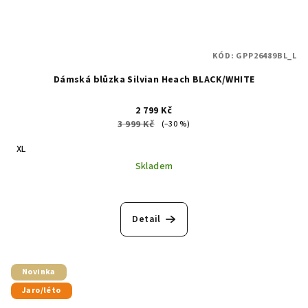
KÓD:
GPP26489BL_L
Dámská blůzka Silvian Heach BLACK/WHITE
2 799 Kč
3 999 Kč
(–30 %)
XL
Skladem
Detail
Novinka
Jaro/léto