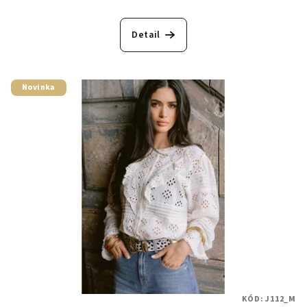
Detail
Novinka
KÓD:
J112_M