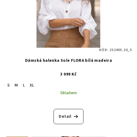
KÓD:
252005.20_S
Dámská halenka Sole FLORA bílá madeira
3 099 Kč
S
M
L
XL
Skladem
Detail