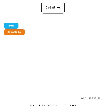
Detail
-30%
Jaro/léto
KÓD:
33637_ML