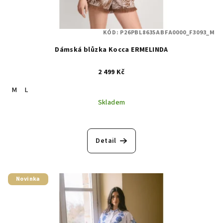
KÓD:
P26PBL8635ABFA0000_F3093_M
Dámská blůzka Kocca ERMELINDA
2 499 Kč
M
L
Skladem
Detail
Novinka