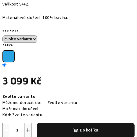
velikost S/42.
Materiálové složení: 100% bavlna.
VELIKOST
BARVA
3 099 Kč
Měrná
Zvolte variantu
cena:
Můžeme doručit do:
Zvolte variantu
Možnosti doručení
Kód:
Zvolte variantu
−
+
Do košíku