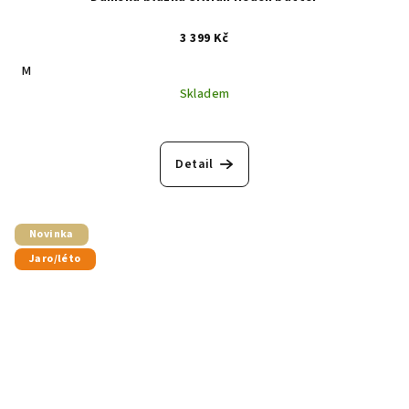
3 399 Kč
M
Skladem
Detail
Novinka
Jaro/léto