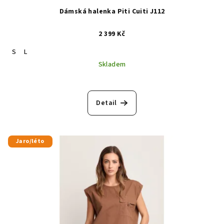
Dámská halenka Piti Cuiti J112
2 399 Kč
S
L
Skladem
Detail
Jaro/léto