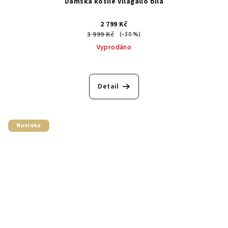
Dámská košile Vilagallo bílá
2 799 Kč
3 999 Kč
(–30 %)
Vyprodáno
Detail
Novinka