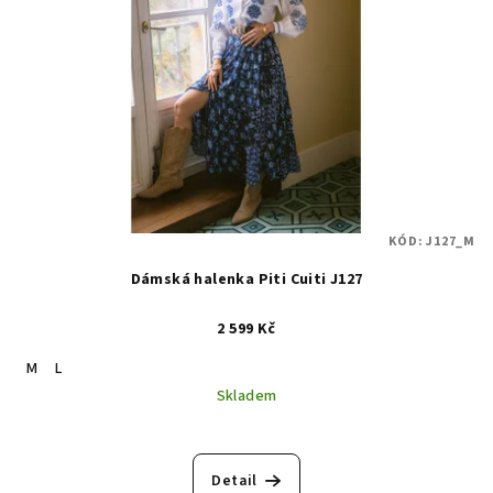
KÓD:
J127_M
Dámská halenka Piti Cuiti J127
2 599 Kč
M
L
Skladem
Detail