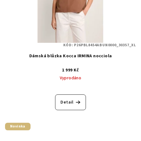
KÓD:
P26PBL8454ABUN0000_30357_XL
Dámská blůzka Kocca IRMINA nocciola
1 999 Kč
Vyprodáno
Detail
Novinka