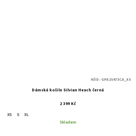
KÓD:
GPA25473CA_XS
Dámská košile Silvian Heach černá
2 399 Kč
XS
S
XL
Skladem