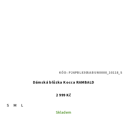
KÓD:
P26PBL8305ABUN0000_10118_S
Dámská blůzka Kocca RAMBALD
2 999 Kč
S
M
L
Skladem