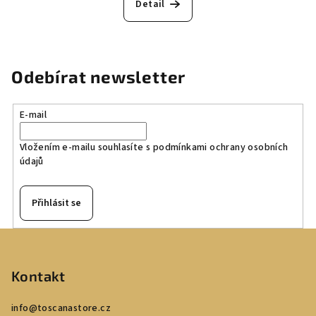
Detail
Odebírat newsletter
E-mail
Vložením e-mailu souhlasíte s
podmínkami ochrany osobních
údajů
Přihlásit se
Z
á
p
Kontakt
a
info
@
toscanastore.cz