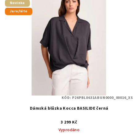
Novinka
Jaro/léto
KÓD:
P26PBL8631ABUN0000_00016_XS
Dámská blůzka Kocca BASILIDE černá
3 299 Kč
Vyprodáno