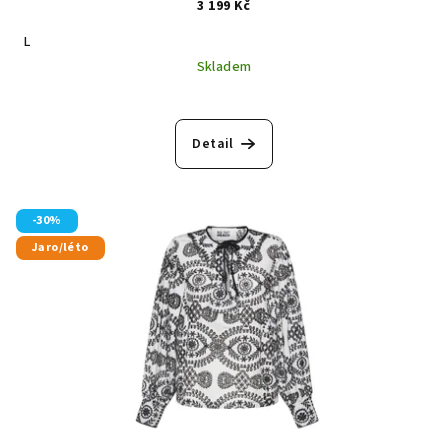
3 199 Kč
L
Skladem
Detail
-30%
Jaro/léto