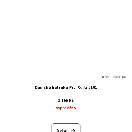
KÓD:
J161_ML
Dámská halenka Piti Cuiti J161
3 199 Kč
Vyprodáno
Detail