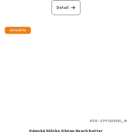
Detail
Jaro/léto
KÓD:
GPP26292BL_M
Dámská blůzka Silvian Heach butter