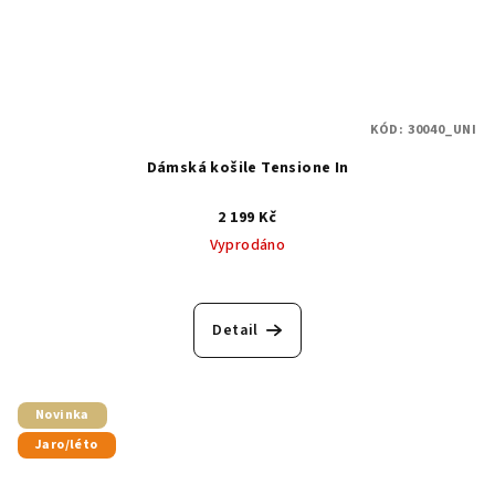
KÓD:
30040_UNI
Dámská košile Tensione In
2 199 Kč
Vyprodáno
Detail
Novinka
Jaro/léto