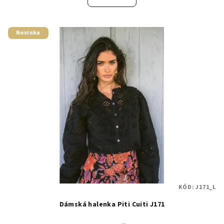
Novinka
KÓD:
J171_L
Dámská halenka Piti Cuiti J171