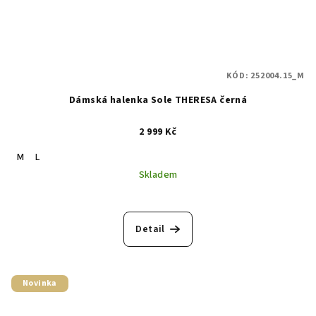
KÓD:
252004.15_M
Dámská halenka Sole THERESA černá
2 999 Kč
M
L
Skladem
Detail
Novinka