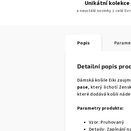
Unikátní kolekce
a neustálé novinky z celé Ev
Popis
Parame
Detailní popis pro
Dámská košile Eiki zau
pase
, který lichotí žen
které dodává košili náde
Parametry produktu:
Vzor: Pruhovaný
Detaily: Zapínání n