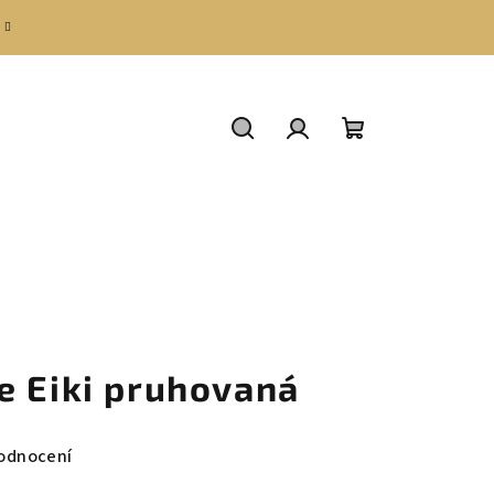
Hledat
Přihlášení
Nákupní
košík
e Eiki pruhovaná
odnocení