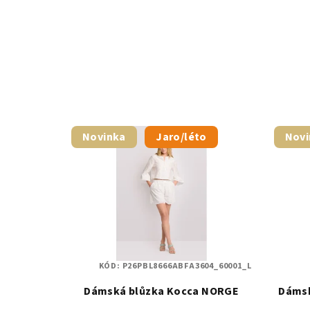
Novinka
Jaro/léto
Novi
KÓD:
P26PBL8666ABFA3604_60001_L
Dámská blůzka Kocca NORGE
Dámsk