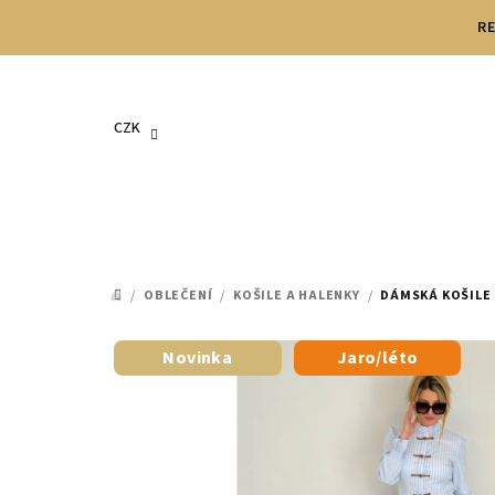
Přejít
RE
na
obsah
CZK
/
OBLEČENÍ
/
KOŠILE A HALENKY
/
DÁMSKÁ KOŠILE
DOMŮ
Novinka
Jaro/léto