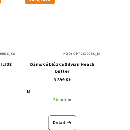
00016_XS
KÓD:
GPP26292BL_M
ILIDE
Dámská blůzka Silvian Heach
butter
3 399 Kč
M
Skladem
Detail