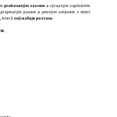
vým
pruhovaným vzorem
a výrazným zapínáním
h s projmutým pasem a jemným volánem v dolní
u, která
zvýrazňuje postavu
.
 M.