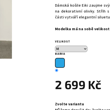
produktu
Dámská košile Eiki zaujme s
je
na dekorativní olivky. Stři
0,0
části vytváří elegantní siluet
z
5
Modelka má na sobě velikost
hvězdiček.
VELIKOST
BARVA
2 699 Kč
Měrná
cena:
Zvolte variantu