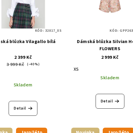
KÓD:
32817_XS
KÓD:
GPP26
ká blůzka Vilagallo bílá
Dámská blůzka Silvian 
FLOWERS
2 399 Kč
2 999 Kč
3 999 Kč
(–40 %)
XS
Skladem
Skladem
Detail
Detail
nka
Jaro/léto
Novinka
Jaro/léto