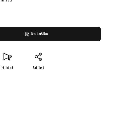
riantu
Do košíku
Hlídat
Sdílet