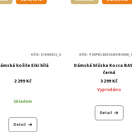
KÓD:
EIK46421_S
KÓD:
P26PBL8631ABUN0000_
ámská košile Eiki bílá
Dámská blůzka Kocca BAS
černá
2 299 Kč
3 299 Kč
Vyprodáno
Skladem
Detail
Detail