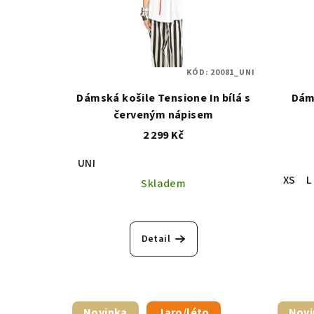
KÓD:
20081_UNI
Dámská košile Tensione In bílá s
Dáms
červeným nápisem
2 299 Kč
UNI
XS
L
Skladem
Detail
Novinka
Jaro/léto
Novi