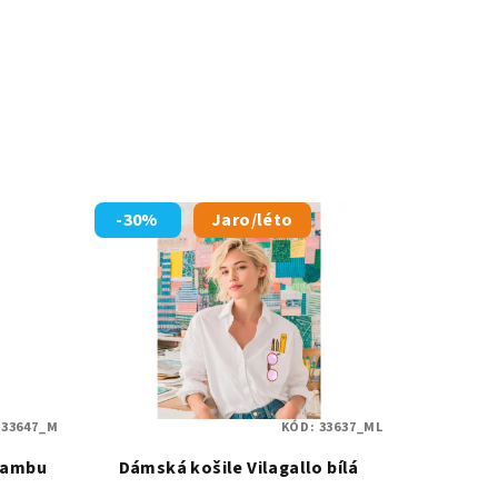
-30%
Jaro/léto
:
33647_M
KÓD:
33637_ML
 bambu
Dámská košile Vilagallo bílá