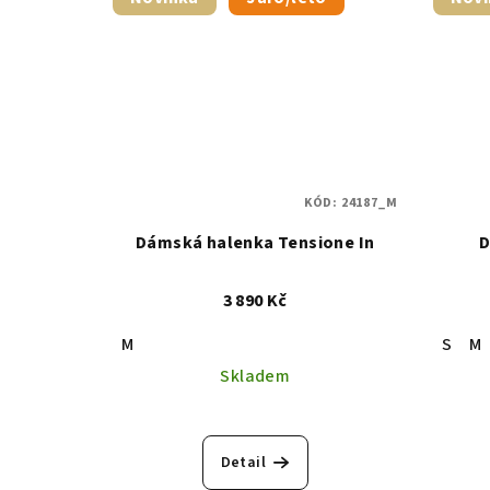
KÓD:
24187_M
Dámská halenka Tensione In
D
3 890 Kč
M
S
M
Skladem
Detail