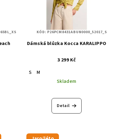
365BL_XS
KÓD:
P26PCM8431ABUN0000_52017_S
Heach
Dámská blůzka Kocca KARALIPPO
3 299 Kč
S
M
Skladem
Detail
Jaro/léto