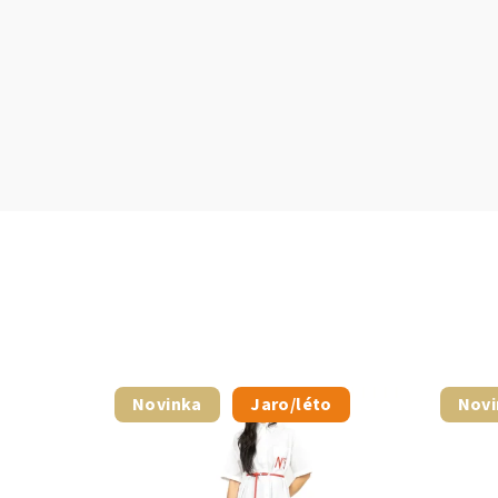
Novinka
Jaro/léto
Novi