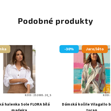
Podobné produkty
nka
-30%
Jaro/léto
KÓD:
252005.20_S
KÓD
á halenka Sole FLORA bílá
Dámská košile Vilagallo
madeira
tucan