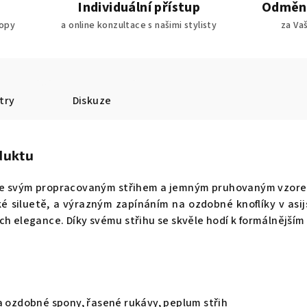
Individuální přístup
Odměny
ropy
a online konzultace s našimi stylisty
za Va
try
Diskuze
duktu
jme svým propracovaným střihem a jemným pruhovaným vzor
ské siluetě, a výrazným zapínáním na ozdobné knoflíky v as
ch elegance. Díky svému střihu se skvěle hodí k formálnějším
a ozdobné spony, řasené rukávy, peplum střih