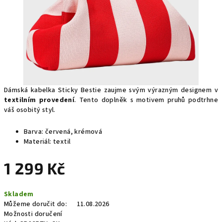
Dámská kabelka Sticky Bestie zaujme svým výrazným designem v
textilním provedení
. Tento doplněk s motivem pruhů podtrhne
váš osobitý styl.
Barva: červená, krémová
Materiál: textil
1 299 Kč
Měrná
Skladem
cena:
Můžeme doručit do:
11.08.2026
Možnosti doručení