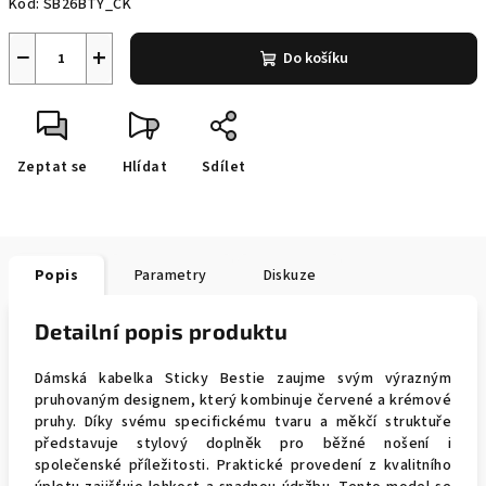
Kód:
SB26BTY_CK
−
+
Do košíku
Zeptat se
Hlídat
Sdílet
Popis
Parametry
Diskuze
Detailní popis produktu
Dámská kabelka Sticky Bestie zaujme svým výrazným
pruhovaným designem, který kombinuje červené a krémové
pruhy. Díky svému specifickému tvaru a měkčí struktuře
představuje stylový doplněk pro běžné nošení i
společenské příležitosti. Praktické provedení z kvalitního