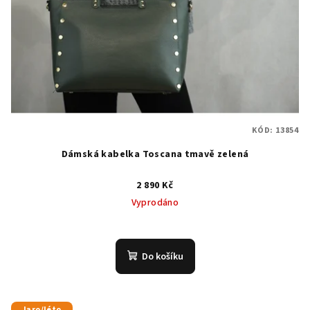
KÓD:
13854
Dámská kabelka Toscana tmavě zelená
2 890 Kč
Vyprodáno
Do košíku
Jaro/léto