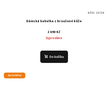
KÓD:
23724
Dámská kabelka z broušené kůže
2 690 Kč
Vyprodáno
Do košíku
Jaro/léto