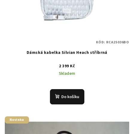
KÓD:
RCA25036BO
Dámská kabelka Silvian Heach stříbrná
2 399 Kč
Skladem
Do košíku
Novinka