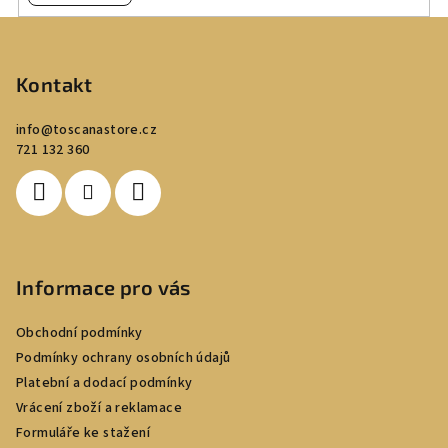
Z
á
p
Kontakt
a
info
@
toscanastore.cz
t
721 132 360
í
Informace pro vás
Obchodní podmínky
Podmínky ochrany osobních údajů
Platební a dodací podmínky
Vrácení zboží a reklamace
Formuláře ke stažení