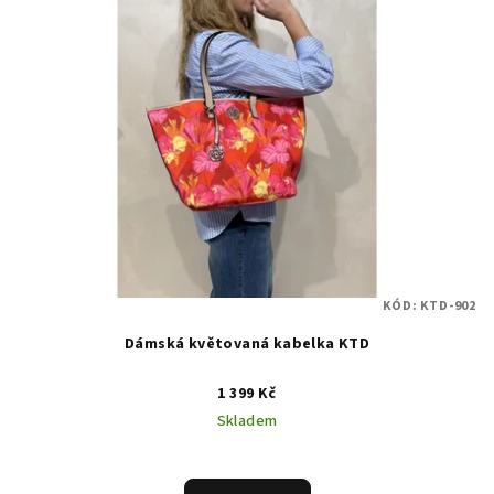
KÓD:
KTD-902
Dámská květovaná kabelka KTD
1 399 Kč
Skladem