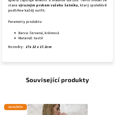
úpletu zajišťuje lehkost a snadnou údržbu. Tento model se
stane
výrazným prvkem vašeho šatníku
, který spolehlivě
podtrhne každý outfit.
Parametry produktu:
Barva: červená, krémová
Materiál: textil
Rozměry:
17x 32 x 17.3cm
Související produkty
Jaro/léto