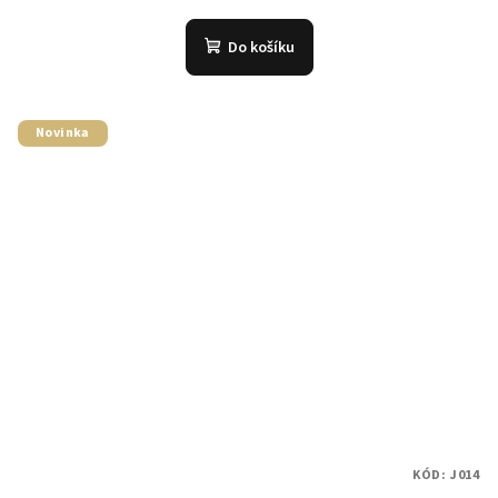
Do košíku
Novinka
KÓD:
J014