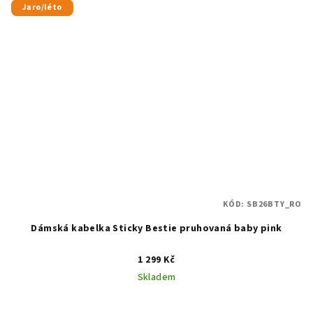
Jaro/léto
KÓD:
SB26BTY_RO
Dámská kabelka Sticky Bestie pruhovaná baby pink
1 299 Kč
Skladem