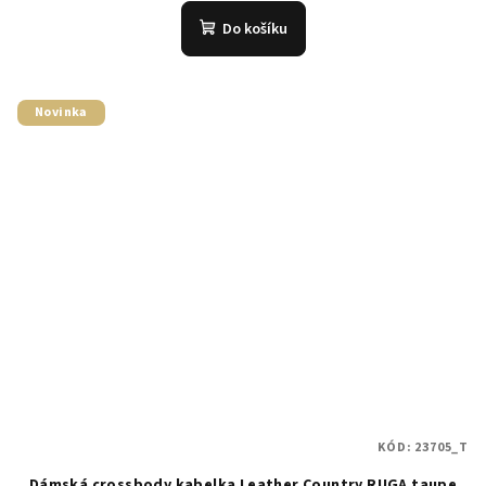
Do košíku
Novinka
KÓD:
23705_T
Dámská crossbody kabelka Leather Country RUGA taupe