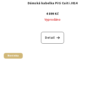
Dámská kabelka Piti Cuiti J014
4 899 Kč
Vyprodáno
Detail
Novinka