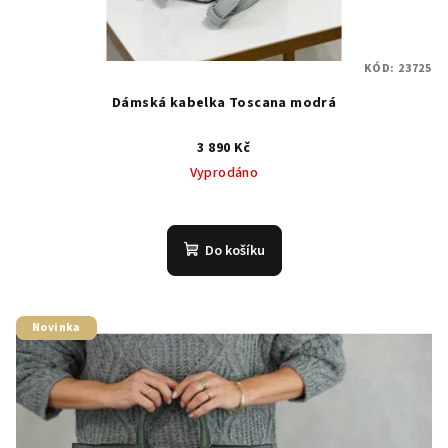
KÓD:
23725
Dámská kabelka Toscana modrá
3 890 Kč
Vyprodáno
Do košíku
Novinka