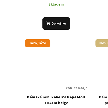
Skladem
Do košíku
Jaro/léto
Novi
KÓD:
261430_B
Dámská mini kabelka Pepe Moll
Dáms
THALIA beige
p