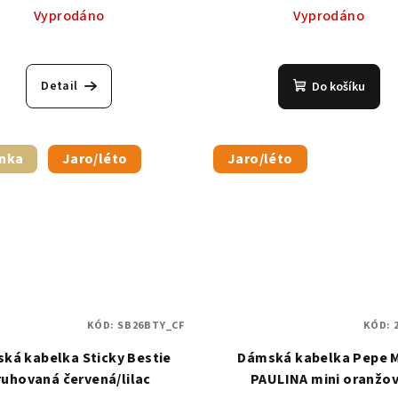
Vyprodáno
Vyprodáno
Detail
Do košíku
nka
Jaro/léto
Jaro/léto
KÓD:
SB26BTY_CF
KÓD:
ká kabelka Sticky Bestie
Dámská kabelka Pepe M
ruhovaná červená/lilac
PAULINA mini oranžo