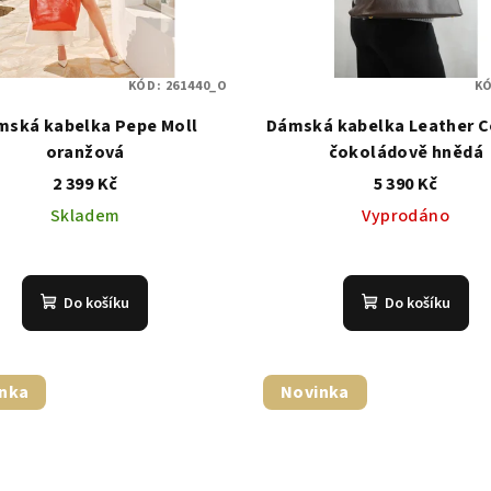
KÓD:
261440_O
K
mská kabelka Pepe Moll
Dámská kabelka Leather C
oranžová
čokoládově hnědá
2 399 Kč
5 390 Kč
Skladem
Vyprodáno
Do košíku
Do košíku
nka
Novinka