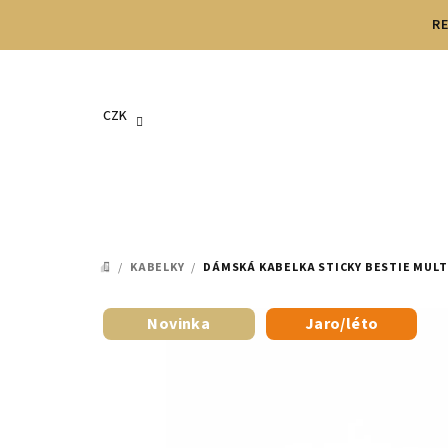
Přejít
RE
na
obsah
CZK
/
KABELKY
/
DÁMSKÁ KABELKA STICKY BESTIE MULT
DOMŮ
Novinka
Jaro/léto