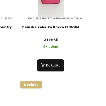
ÓD:
23721
KÓD:
P26PBO8718ABUN0000_84030_0
ountry
Dámská kabelka Kocca EUROPA
2 199 Kč
Skladem
Do košíku
Novinka