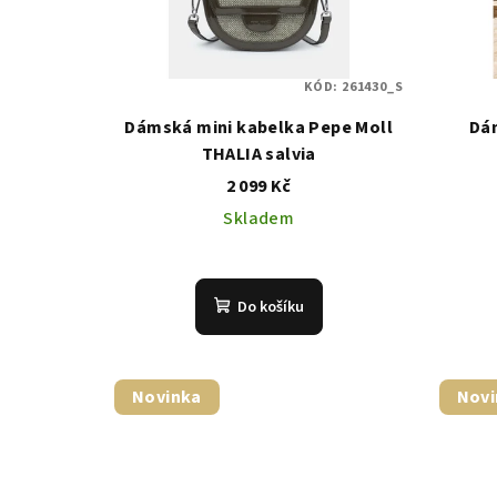
KÓD:
261430_S
Dámská mini kabelka Pepe Moll
Dá
THALIA salvia
2 099 Kč
Skladem
Do košíku
Novinka
Novi