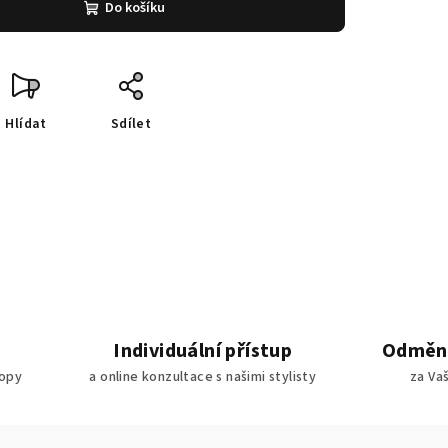
Do košíku
Hlídat
Sdílet
Individuální přístup
Odměny
ropy
a online konzultace s našimi stylisty
za Va