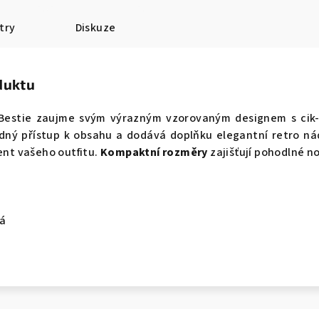
try
Diskuze
duktu
Bestie zaujme svým výrazným vzorovaným designem s cik-c
dný přístup k obsahu a dodává doplňku elegantní retro ná
cent vašeho outfitu.
Kompaktní rozměry
zajišťují pohodlné no
tá