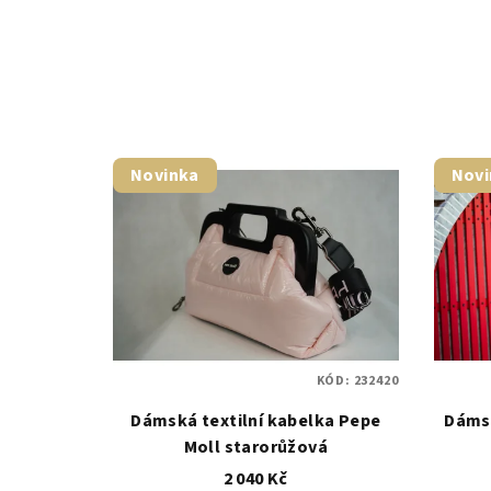
Novinka
Novi
KÓD:
232420
Dámská textilní kabelka Pepe
Dáms
Moll starorůžová
2 040 Kč