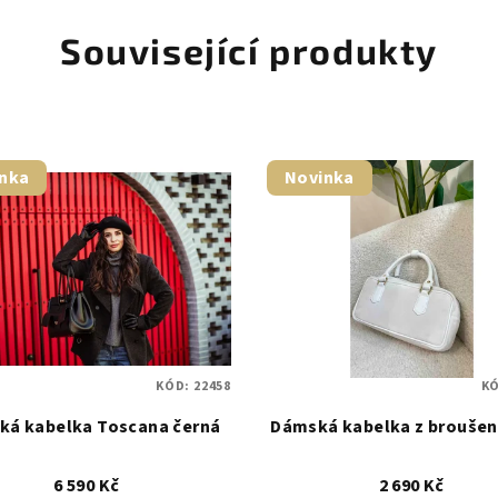
Související produkty
nka
Novinka
KÓD:
22458
K
ká kabelka Toscana černá
Dámská kabelka z broušen
6 590 Kč
2 690 Kč