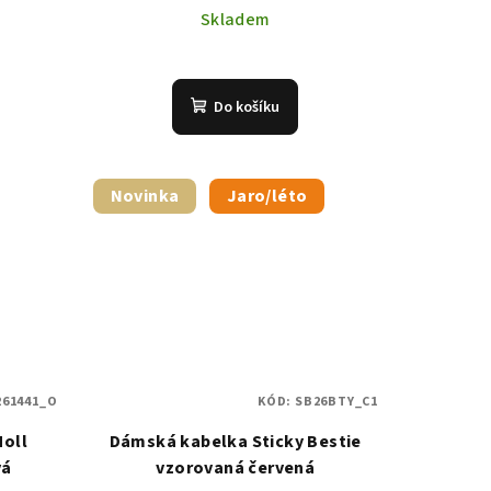
Skladem
Do košíku
Novinka
Jaro/léto
261441_O
KÓD:
SB26BTY_C1
oll
Dámská kabelka Sticky Bestie
vá
vzorovaná červená