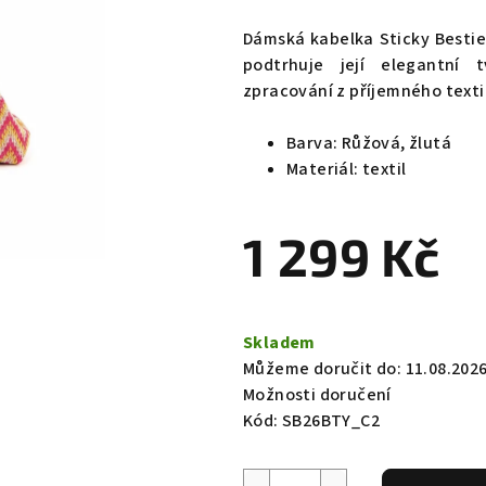
hodnocení
produktu
Dámská kabelka Sticky Besti
je
podtrhuje její elegantní 
0,0
zpracování z příjemného texti
z
5
Barva: Růžová, žlutá
hvězdiček.
Materiál: textil
1 299 Kč
Měrná
cena:
Skladem
Můžeme doručit do:
11.08.202
Možnosti doručení
Kód:
SB26BTY_C2