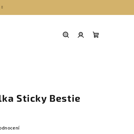
Hledat
Přihlášení
Nákupní
košík
ka Sticky Bestie
odnocení