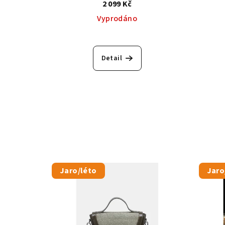
2 099 Kč
Vyprodáno
Detail
Jaro/léto
Jaro