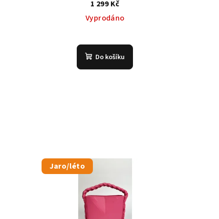
1 299 Kč
Vyprodáno
Do košíku
Jaro/léto