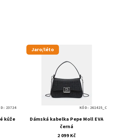
Jaro/léto
ÓD:
23724
KÓD:
261425_C
é kůže
Dámská kabelka Pepe Moll EVA
černá
2 099 Kč