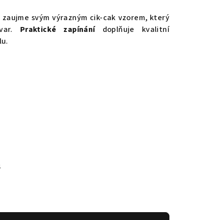
e zaujme svým výrazným cik-cak vzorem, který
tvar.
Praktické zapínání
doplňuje kvalitní
lu.
6