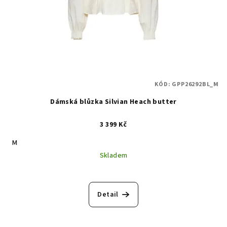
KÓD:
GPP26292BL_M
Dámská blůzka Silvian Heach butter
3 399 Kč
M
Skladem
Detail