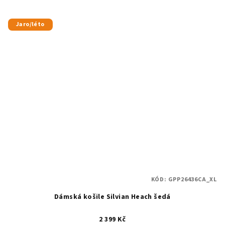
Jaro/léto
KÓD:
GPP26436CA_XL
Dámská košile Silvian Heach šedá
2 399 Kč