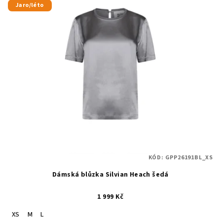
Jaro/léto
KÓD:
GPP26191BL_XS
Dámská blůzka Silvian Heach šedá
1 999 Kč
XS
M
L