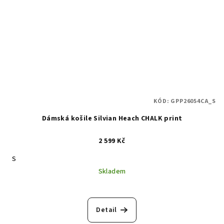
KÓD:
GPP26054CA_S
Dámská košile Silvian Heach CHALK print
2 599 Kč
S
Skladem
Detail