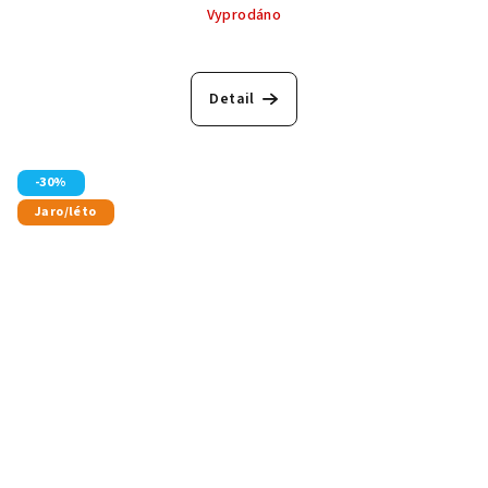
Vyprodáno
Detail
-30%
Jaro/léto