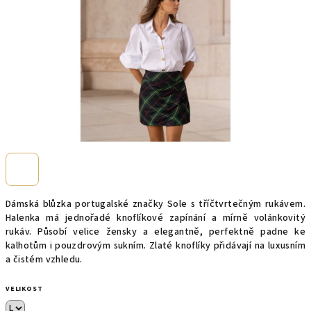
Dámská blůzka portugalské značky Sole s tříčtvrtečným rukávem.
Halenka má jednořadé knoflíkové zapínání a mírně volánkovitý
rukáv. Působí velice žensky a elegantně, perfektně padne ke
kalhotům i pouzdrovým sukním. Zlaté knoflíky přidávají na luxusním
a čistém vzhledu.
VELIKOST