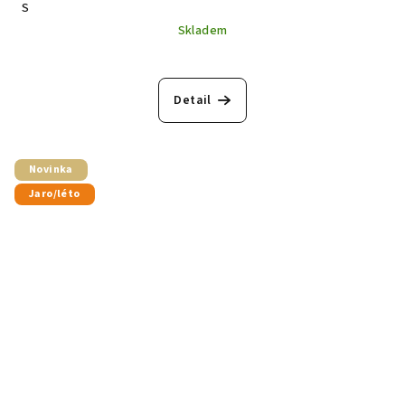
S
Skladem
Detail
Novinka
Jaro/léto