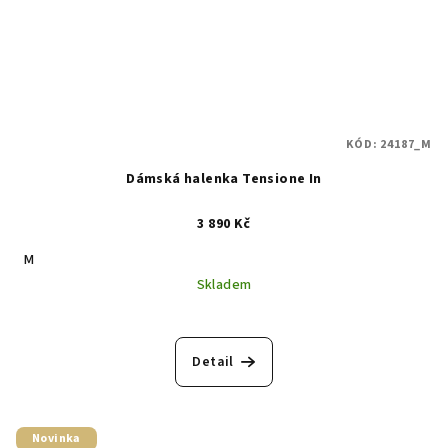
KÓD:
24187_M
Dámská halenka Tensione In
3 890 Kč
M
Skladem
Detail
Novinka