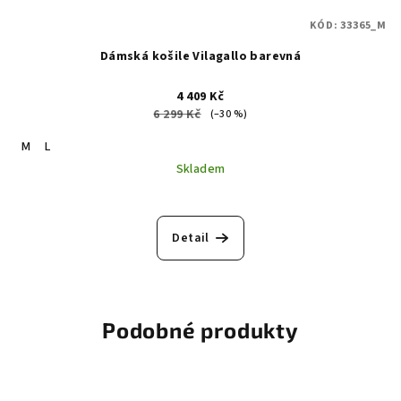
KÓD:
33365_M
Dámská košile Vilagallo barevná
4 409 Kč
6 299 Kč
(–30 %)
M
L
Skladem
Detail
Podobné produkty