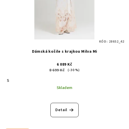
KÓD:
28652_42
Dámská košile s krajkou Milva Mi
6 089 Kč
8 699 Kč
(–30 %)
S
Skladem
Detail