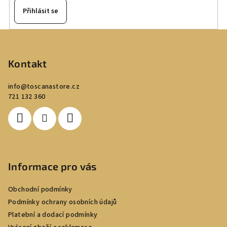
Přihlásit se
Z
á
p
Kontakt
a
info
@
toscanastore.cz
t
721 132 360
í
Informace pro vás
Obchodní podmínky
Podmínky ochrany osobních údajů
Platební a dodací podmínky