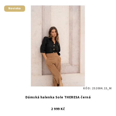
Novinka
KÓD:
252004.15_M
Dámská halenka Sole THERESA černá
2 999 Kč