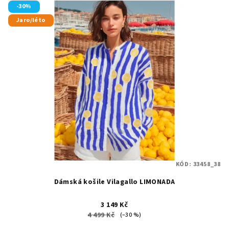
-30%
Jaro/léto
KÓD:
33458_38
Dámská košile Vilagallo LIMONADA
3 149 Kč
4 499 Kč
(–30 %)