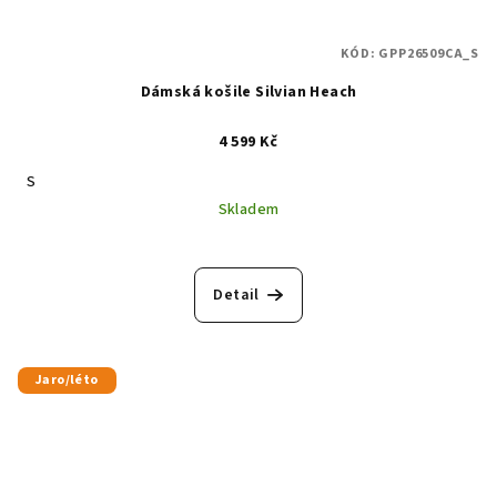
KÓD:
GPP26509CA_S
Dámská košile Silvian Heach
4 599 Kč
S
Skladem
Detail
Jaro/léto