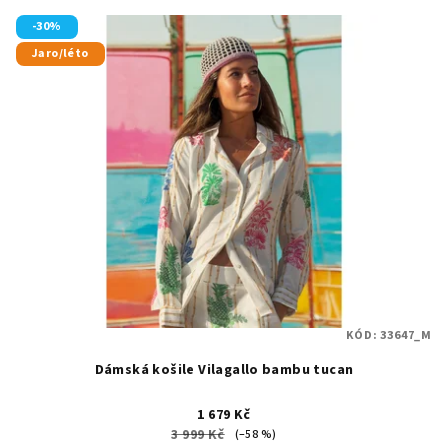
-30%
Jaro/léto
KÓD:
33647_M
Dámská košile Vilagallo bambu tucan
1 679 Kč
3 999 Kč
(–58 %)