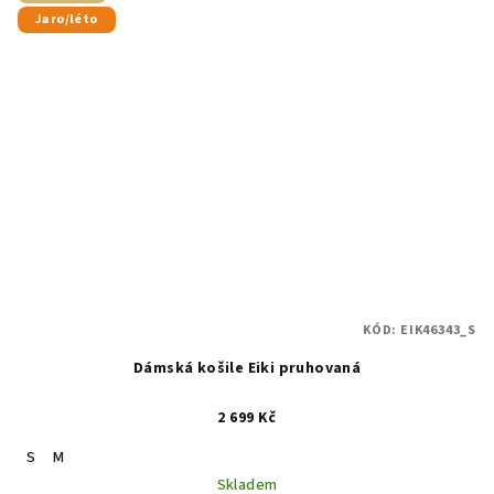
Jaro/léto
KÓD:
EIK46343_S
Dámská košile Eiki pruhovaná
2 699 Kč
S
M
Skladem