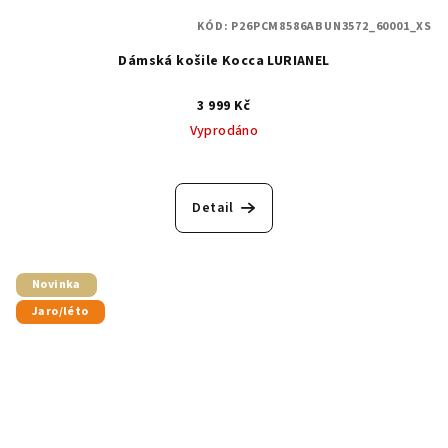
KÓD:
P26PCM8586ABUN3572_60001_XS
Dámská košile Kocca LURIANEL
3 999 Kč
Vyprodáno
Detail
Novinka
Jaro/léto