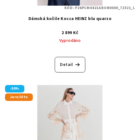
KÓD:
P26PCM8421ABUN0000_72321_L
Dámská košile Kocca HEINZ blu quarzo
2 899 Kč
Vyprodáno
Detail
-30%
Jaro/léto