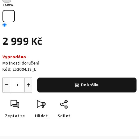
BARVA
2 999 Kč
Měrná
Vyprodáno
cena:
Možnosti doručení
Kód:
252004.18_L
−
+
Do košíku
Zeptat se
Hlídat
Sdílet