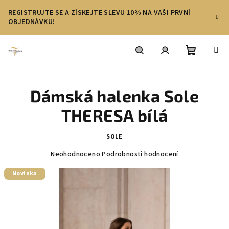
Přejít
REGISTRUJTE SE A ZÍSKEJTE SLEVU 10% NA VAŠI PRVNÍ
na
OBJEDNÁVKU!
obsah
Nákupní
Hledat
Přihlášení
Dámská halenka Sole
košík
THERESA bílá
SOLE
Průměrné
Neohodnoceno
Podrobnosti hodnocení
hodnocení
produktu
Novinka
je
0,0
z
5
hvězdiček.