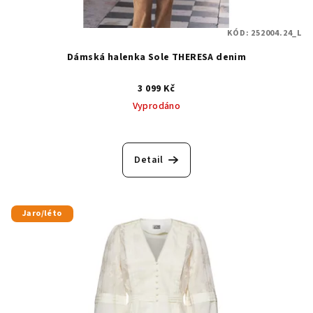
KÓD:
252004.24_L
Dámská halenka Sole THERESA denim
3 099 Kč
Vyprodáno
Detail
Jaro/léto